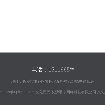
电话：1511665**
地址：长沙市雨花区黎托乡花桥村八组杨先建私房
huanqiu-pinpai.com
文化用品
长沙湘宁网络科技有限公司
文化