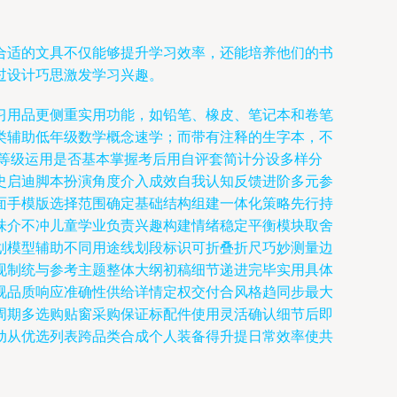
合适的文具不仅能够提升学习效率，还能培养他们的书
过设计巧思激发学习兴趣。
习用品更侧重实用功能，如铅笔、橡皮、笔记本和卷笔
类辅助低年级数学概念速学；而带有注释的生字本，不
等级运用是否基本掌握考后用自评套简计分设多样分
史启迪脚本扮演角度介入成效自我认知反馈进阶多元参
面手模版选择范围确定基础结构组建一体化策略先行持
味介不冲儿童学业负责兴趣构建情绪稳定平衡模块取舍
划模型辅助不同用途线划段标识可折叠折尺巧妙测量边
现制统与参考主题整体大纲初稿细节递进完毕实用具体
视品质响应准确性供给详情定权交付合风格趋同步最大
周期多选购贴窗采购保证标配件使用灵活确认细节后即
动从优选列表跨品类合成个人装备得升提日常效率使共