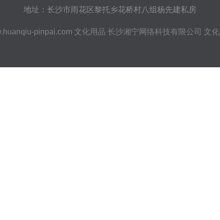
地址：长沙市雨花区黎托乡花桥村八组杨先建私房
huanqiu-pinpai.com
文化用品
长沙湘宁网络科技有限公司
文化