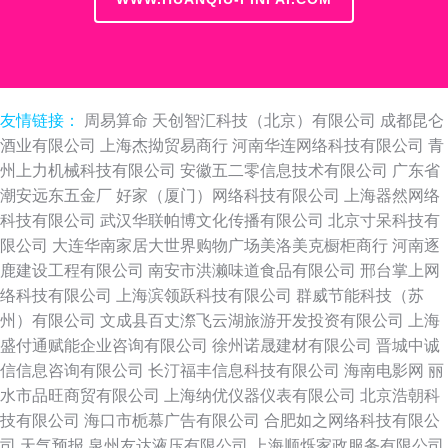
友情链接：
周易算命
天创智汇科技（北京）有限公司
成都昆仑
酒业有限公司
上海杰拗贸易商行
河南华连网络科技有限公司
青
州上力机械科技有限公司
安徽五二零信息技术有限公司
广东省
潮安远东五金厂
好家（厦门）网络科技有限公司
上海器然网络
科技有限公司
武汉华联帕博文化传播有限公司
北京寸呆科技有
限公司
大连华南家居大世界购物广场美洛美克橱柜商行
河南逐
鹿建设工程有限公司
南安市洪濑味道食品有限公司
邢台掌上网
络科技有限公司
上海滨领跃科技有限公司
群威节能科技（苏
州）有限公司
文成县百丈漈飞云湖旅游开发投资有限公司
上海
盛付通赋能企业咨询有限公司
徐州诺晟建材有限公司
晋城中诚
信信息咨询有限公司
长汀福丰信息科技有限公司
海南电影网
丽
水市品旺商贸有限公司
上海纳优仪器仪表有限公司
北京浩朝科
技有限公司
海口市栀慕广告有限公司
合肥如之网络科技有限公
司
天气预报
泉州友达液压有限公司
上海顺烁家政服务有限公司