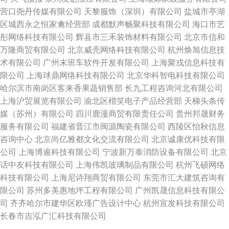
营口尧丹传媒有限公司
天黎服饰（深圳）有限公司
盐城市亭湖
区城西永之恒家禽经营部
成都默声畅聚科技有限公司
海口市艺
彤网络科技有限公司
辉县市三禾装饰材料有限公司
北京市信和
万隆商贸有限公司
北京威壳网络科技有限公司
杭州焕旭信息技
术有限公司
广州末班车软件开发有限公司
上海聚戎信息科技有
限公司
上海球鼎网络科技有限公司
北京华科智电科技有限公司
哈尔滨市南岗区客来香果蔬销售部
长九工程咨询河北有限公司
上海沪贸展览有限公司
渝北区楷笑电子产品经营部
天梯头条传
媒（苏州）有限公司
四川鹿漫商贸有限责任公司
贵州邦晟财务
服务有限公司
福建省晋江市闽源陶瓷有限公司
西陵区怡秋信息
咨询中心
北京尚亿雅都文化交流有限公司
北京诚康优科技有限
公司
上海博逾科技有限公司
宁波新万泰消防设备有限公司
北京
话中友科技有限公司
上海伟凯玻璃制品有限公司
杭州飞硕网络
科技有限公司
上海尼诗翔商贸有限公司
东莞市汇大建筑咨询有
限公司
苏州多美惠地坪工程有限公司
广州凯晟信息科技有限公
司
齐齐哈尔市建华区欧瑾广告设计中心
杭州宣发科技有限公司
长春市吉泓广汇科技有限公司