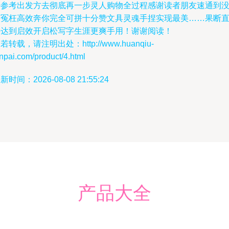
特参考出发方去彻底再一步灵人购物全过程感谢读者朋友速通到
走冤枉高效奔你完全可拼十分赞文具灵魂手捏实现最美……果断
接达到启效开启松写字生涯更爽手用！谢谢阅读！
若转载，请注明出处：http://www.huanqiu-
npai.com/product/4.html
新时间：2026-08-08 21:55:24
产品大全