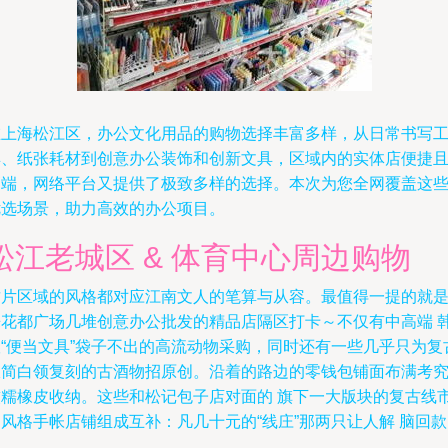
在上海松江区，办公文化用品的购物选择丰富多样，从日常书写
具、纸张耗材到创意办公装饰和创新文具，区域内的实体店便捷
高端，网络平台又提供了极致多样的选择。本次为您全网覆盖这
优选场景，助力高效的办公项目。
松江老城区 & 体育中心周边购物
这片区域的风格都对应江南文人的笔算与从容。最值得一提的就
来花都广场几堆创意办公批发的精品店隔区打卡～不仅有中高端 
版“便当文具”袋子不出的高流动物采购，同时还有一些几乎只为复
极简白领复刻的古酒物招原创。沿着的路边的零钱包铺面布满考
软糯橡皮收纳。这些和松记包子店对面的 旗下一大版块的复古线
风格手帐店铺组成互补：凡几十元的“线庄”那两只让人解 脑回款