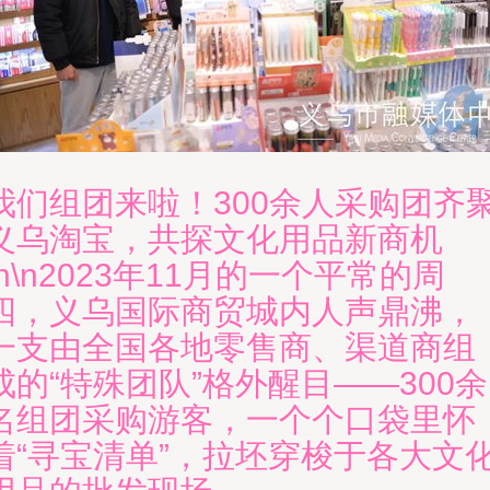
我们组团来啦！300余人采购团齐
义乌淘宝，共探文化用品新商机
\n\n2023年11月的一个平常的周
四，义乌国际商贸城内人声鼎沸，
一支由全国各地零售商、渠道商组
成的“特殊团队”格外醒目——300余
名组团采购游客，一个个口袋里怀
着“寻宝清单”，拉坯穿梭于各大文