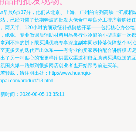
用品的批发现场。
n\n早晨6点37分，他们从北京、上海、广州的专列高铁上汇聚相
东站，已经习惯了长期奔波的批发大佬合中精良分工排序着购物
务。两天半、120小时的细致征补战悄然开幕——包括核心办公笔
具，纸张、专业做课后辅助材料用品类行业冷僻的小型库商一次
能拿到不掉的拼下限买满优惠专享深度副本同步掉落保障整个3小
甚至更多天的迭代产出体系——有专业的卖家亲拍配合讲解模式
生出了另一种贴心的报更样库供需双渠道和谐互助购买满就送的
劘氛围火爆一路燃到很多网店创业者也开始跟号前进买单。
若转载，请注明出处：http://www.huanqiu-
npai.com/product/18.html
新时间：2026-08-05 13:35:11